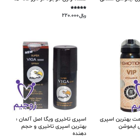
امتیاز
﷼
220.000
5.00
از 5
یمت بهترین اسپری
اسپری تاخیری ویگا اصل آلمان ؛
ی ایموشن
بهترین اسپری تاخیری و حجم
دهنده