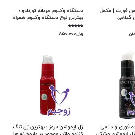
 فورت | مکمل
دستگاه وکیوم مردانه تورنادو ؛
 گیاهی
بهترین نوع دستگاه وکیوم همراه
امتیاز
﷼
850.000
ان
5.00
از 5
 فوری و دائمی
ژل ایموشن قرمز ؛ بهترین ژل تنگ
؛ ژل ایموشن مشکی
کننده واژن موجود در داروخانه ها