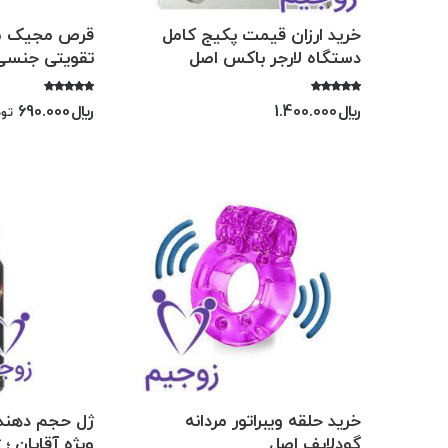
خرید ارزان قیمت پکیج کامل
قرص مجیک من
دستگاه لارجر باکس اصل
تقویتی جنسی
امتیاز
امتیاز
﷼
1.400.000
﷼
690.000
توم
5.00
5.00
از 5
از 5
خرید حلقه ویبراتور مردانه
ژل حجم دهنده
گودلایف اصل
ویژه آقایان 