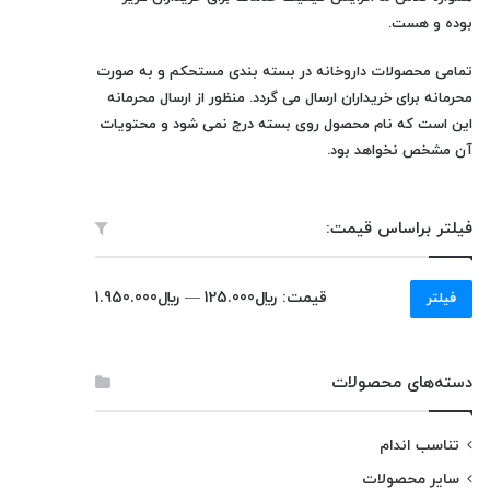
بوده و هست.
تمامی محصولات
داروخانه
در بسته بندی مستحکم و به صورت
محرمانه برای خریداران ارسال می گردد. منظور از ارسال محرمانه
این است که نام محصول روی بسته درج نمی شود و محتویات
آن مشخص نخواهد بود.
فیلتر براساس قیمت:
حداقل
حداکثر
قیمت:
﷼125.000
—
﷼1.950.000
فیلتر
قیمت
قیمت
دسته‌های محصولات
تناسب اندام
سایر محصولات