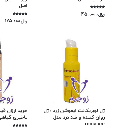
اصل
امتیاز
﷼
450.000
5.00
از 5
امتیاز
﷼
125.000
5.00
از 5
ژل لوبریکانت ایموشن زرد ؛ ژل
خرید ارزان ق
روان کننده و ضد درد مدل
تاخیری گیاه
romance