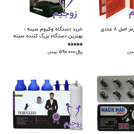
قرص فراری قرمز اصل 8 عددی
خرید دستگاه وکیوم سینه ؛
بهترین دستگاه بزرگ كننده سينه
امتیاز
﷼
590.000
مان
تومان
5.00
از 5