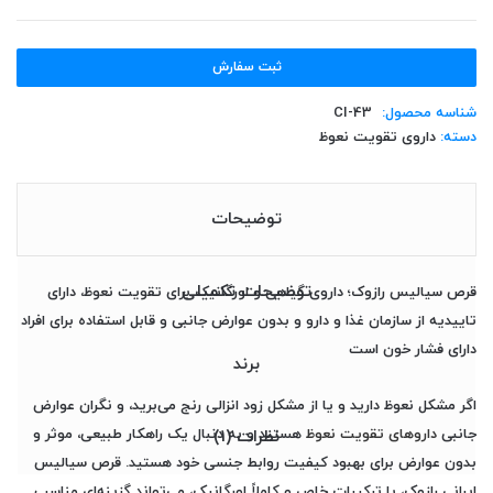
ثبت سفارش
شناسه محصول:
CI-43
دسته:
داروی تقویت نعوظ
توضیحات
توضیحات تکمیلی
قرص سیالیس رازوک؛ داروی گیاهی و اورگانیک برای تقویت نعوظ، دارای
تاییدیه از سازمان غذا و دارو و بدون عوارض جانبی و قابل استفاده برای افراد
دارای فشار خون است
برند
اگر مشکل نعوظ دارید و یا از مشکل زود انزالی رنج می‌برید، و نگران عوارض
جانبی
داروهای تقویت نعوظ
هستید و به دنبال یک راهکار طبیعی، موثر و
نظرات (1)
بدون عوارض برای بهبود کیفیت روابط جنسی خود هستید. قرص سیالیس
ایرانی رازوک، با ترکیبات خاص و کاملاً اورگانیک، می‌تواند گزینه‌ای مناسب