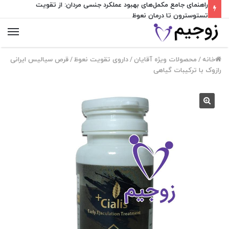
راهنمای جامع مکمل‌های بهبود عملکرد جنسی مردان: از تقویت
تستوسترون تا درمان نعوظ
منو
خانه
/
محصولات ویژه آقایان
/
داروی تقویت نعوظ
/
قرص سیالیس ایرانی
رازوک با ترکیبات گیاهی