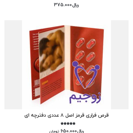
امتیاز
﷼
375.000
5.00
از 5
قرص فراری قرمز اصل 8 عددی دفترچه ای
امتیاز
﷼
650.000
تومان
5.00