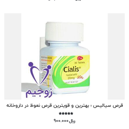
از 5
قرص سیالیس ؛ بهترین و قویترین قرص نعوظ در داروخانه
امتیاز
﷼
900.000
5.00
از 5