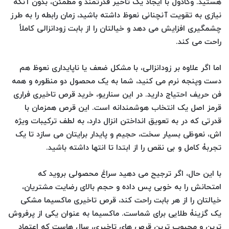
هستید. وگادول با ایجاد یک تاخیر قدرتمند و مطمئن، بدون آنکه
نیازی به تقویت آنچنانی نعوظ داشته باشید، زمان رابطه را به طرز
چشمگیری افزایش می دهد و خیالتان را از بابت زودانزالی کاملاً
راحت می کند.
اما اگر علاوه بر زودانزالی، با مشکل ضعف یا ناپایداری نعوظ هم
دست وپنجه نرم می کنید، شما به یک محصول دو منظوره و همه
فن حریف احتیاج دارید. در این سناریو،
خرید قرص تاخیری فراری
قرمز اصل
یک انتخاب هوشمندانه است. این قرص همزمان با
قدرتی که در به تعویق انداختن انزال دارد، به لطف ترکیبات ویژه
اش، نعوظی بسیار سخت، حجیم و پایدار برایتان می سازد تا یک
تجربۀ کامل و بی نقص را از ابتدا تا انتها داشته باشید.
با این حال، اگر ترجیح می دهید سراغ محصولی بروید که
امتحانش را به خوبی پس داده و حجم بالای رضایت مشتریان،
خیالتان را از هر بابت راحت کند،
قرص تاخیری ماکسیما مشکی
یک گزینۀ طلایی برای شماست. ماکسیما به عنوان یکی از پرفروش
ترین و محبوب ترین قرص های تاخیری، سال هاست که اعتماد