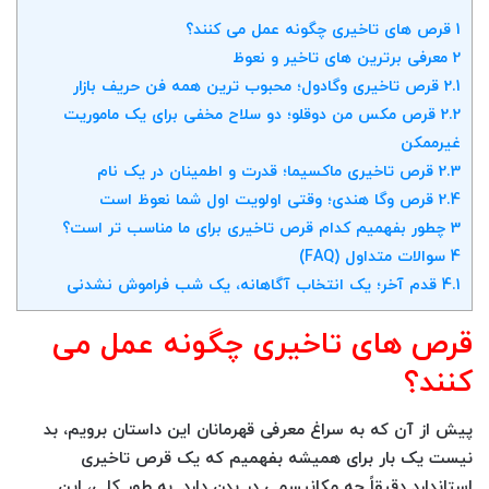
1
قرص های تاخیری چگونه عمل می کنند؟
2
معرفی برترین های تاخیر و نعوظ
2.1
قرص تاخیری وگادول؛ محبوب ترین همه فن حریف بازار
2.2
قرص مکس من دوقلو؛ دو سلاح مخفی برای یک ماموریت
غیرممکن
2.3
قرص تاخیری ماکسیما؛ قدرت و اطمینان در یک نام
2.4
قرص وگا هندی؛ وقتی اولویت اول شما نعوظ است
3
چطور بفهمیم کدام قرص تاخیری برای ما مناسب تر است؟
4
سوالات متداول (FAQ)
4.1
قدم آخر؛ یک انتخاب آگاهانه، یک شب فراموش نشدنی
قرص های تاخیری چگونه عمل می
کنند؟
پیش از آن که به سراغ معرفی قهرمانان این داستان برویم، بد
نیست یک بار برای همیشه بفهمیم که یک قرص تاخیری
استاندارد دقیقاً چه مکانیسمی در بدن دارد. به طور کلی، این