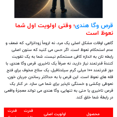
قرص وگا هندی
؛ وقتی اولویت اول شما
نعوظ است
گاهی اوقات مشکل اصلی یک مرد، نه لزوماً زودانزالی، که ضعف و
عدم استحکام نعوظ است. اگر حس می کنید که ستون اصلی
رابطه تان به اندازه کافی مستحکم نیست، شما به یک تقویت
کنندۀ قدرتمند نیاز دارید، نه صرفاً یک تاخیری. قرص وگا هندی، با
دوز قدرتمند ۱۰۰ میلی گرم سیلدنافیل، یک سلاح مخوف برای فتح
قله های نعوظ است. این قرص با به حداکثر رساندن جریان خون،
نعوظی چکشی و خستگی ناپذیر برای شما می سازد. در کنار یک
قرص تاخیری یا حتی به تنهایی، وگا هندی می تواند معجزۀ واقعی
در رابطۀ شما خلق کند.
قدرت
قدرت
محصول
اولویت اصلی