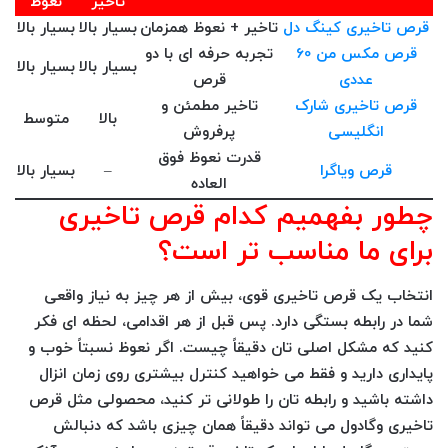
تاخیر
نعوظ
قرص تاخیری کینگ دل
تاخیر + نعوظ همزمان
بسیار بالا
بسیار بالا
قرص مکس من 60
تجربه حرفه ای با دو
بسیار بالا
بسیار بالا
عددی
قرص
قرص تاخیری شارک
تاخیر مطمئن و
بالا
متوسط
انگلیسی
پرفروش
قدرت نعوظ فوق
قرص ویاگرا
–
بسیار بالا
العاده
چطور بفهمیم کدام قرص تاخیری
برای ما مناسب تر است؟
انتخاب یک قرص تاخیری قوی، بیش از هر چیز به نیاز واقعی
شما در رابطه بستگی دارد. پس قبل از هر اقدامی، لحظه ای فکر
کنید که مشکل اصلی تان دقیقاً چیست. اگر نعوظ نسبتاً خوب و
پایداری دارید و فقط می خواهید کنترل بیشتری روی زمان انزال
داشته باشید و رابطه تان را طولانی تر کنید، محصولی مثل
قرص
تاخیری وگادول
می تواند دقیقاً همان چیزی باشد که دنبالش