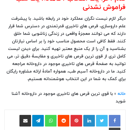
فراموش نشدنی
دیگر لازم نیست نگران عملکرد خود در رابطه باشید. با پیشرفت
علم داروسازی، قرص های تاخیری قدرتمندی در دسترس شما قرار
دارند که می توانند معجزۀ واقعی در زندگی زناشویی شما خلق
کنند. فقط کافی است محصول مناسب خود را بر اساس نیازتان
بشناسید و آن را از یک منبع معتبر تهیه کنید. برای دیدن لیست
کامل تری از قوی ترین قرص های تاخیری و مقایسۀ دقیق تر، می
توانید به صفحۀ قرص های تاخیری موجود در داروخانه مراجعه
کنید. ما در داروخانه آسیم طب، همواره آمادۀ ارائه مشاوره رایگان
برای کمک به شما در این انتخاب هوشمندانه هستیم.
خانه
»
با قوی ترین قرص های تاخیری موجود در داروخانه آشنا
شوید
لینکدین
‫پین‌ترست
‫رددیت
واتس آپ
تلگرام
اشتراک گذاری از طریق ایمیل
چاپ