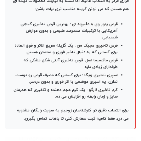
فراری قرمز یه انتخاب عالیه، اما بسته به نیازت، محصولات دیگه ای
هم هستن که می تونن گزینه مناسب تری برات باشن:
قرص پاور وی 8 دفترچه ای
:
بهترین قرص تاخیری گیاهی
آمریکایی با ترکیبات صددرصد طبیعی و بدون عوارض
شیمیایی.
قرص تاخیری مجیک من
:
یک گزینه سریع الاثر و فوق العاده
برای کسانی که به دنبال تاخیر فوری و مطمئن هستن.
قرص ماکسیما اصل
:
قرص تاخیری آلتی شکل مشکی که
طرفدارای زیادی داره.
اسپری تاخیری ویگا
:
برای کسانی که مصرف قرص رو دوست
ندارن، یه اسپری موضعی با اثر فوری و بدون دردسر.
کرم تاخیری لارگو
:
یک کرم حجم دهنده و تاخیری که همزمان
سایز و زمان رابطه رو افزایش می ده.
برای انتخاب دقیق تر، کارشناسان
زوجیم
به صورت رایگان مشاوره
می دن. فقط کافیه ثبت سفارش کنی تا باهات تماس بگیرن.