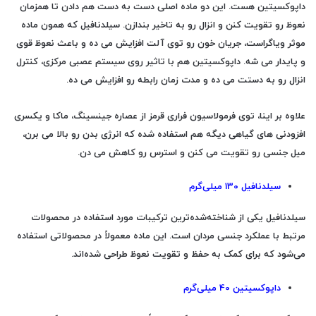
داپوکسیتین هست. این دو ماده اصلی دست به دست هم دادن تا همزمان
نعوظ رو تقویت کنن و انزال رو به تاخیر بندازن. سیلدنافیل که همون ماده
موثر ویاگراست، جریان خون رو توی آلت افزایش می ده و باعث نعوظ قوی
و پایدار می شه. داپوکسیتین هم با تاثیر روی سیستم عصبی مرکزی، کنترل
انزال رو به دستت می ده و مدت زمان رابطه رو افزایش می ده.
علاوه بر اینا، توی فرمولاسیون فراری قرمز از عصاره جینسینگ، ماکا و یکسری
افزودنی های گیاهی دیگه هم استفاده شده که انرژی بدن رو بالا می برن،
میل جنسی رو تقویت می کنن و استرس رو کاهش می دن.
سیلدنافیل 130 میلی‌گرم
سیلدنافیل یکی از شناخته‌شده‌ترین ترکیبات مورد استفاده در محصولات
مرتبط با عملکرد جنسی مردان است. این ماده معمولاً در محصولاتی استفاده
می‌شود که برای کمک به حفظ و تقویت نعوظ طراحی شده‌اند.
داپوکسیتین 40 میلی‌گرم