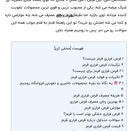
شیک عرضه می شه، یکی از محبوب ترین و قوی ترین محصولات تقویت
کننده مردانه توی بازاره. اما دقیقاً چیه، چطور مصرف می شه، چه عوارضی داره
نظرات (1)
و کجا می شه اصلش رو خرید؟ تو این راهنما قدم به قدم جواب همه این
سوالات رو می دم. پس با
زوجیم
همراه باش.
فهرست
[
مخفی کن
]
1
قرص فراری قرمز چیست؟
2
ترکیبات قرص فراری قرمز
2.1
قرص فراری قرمز برای چیست؟
3
تاثیرات و فواید قرص فراری قرمز
3.1
یه نگاه به بقیه محصولات تاخیری و تقویتی فروشگاه زوجیم
4
5
طریقه مصرف قرص فراری قرمز
5.1
بهترین زمان مصرف قرص فراری
6
عوارض قرص فراری قرمز
7
قرص فراری مشکی بهتر است یا قرمز؟
8
سوالات متداول درباره قرص فراری قرمز
9
قیمت قرص فراری قرمز