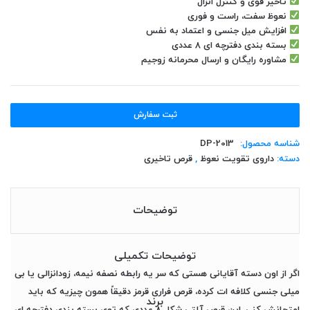
تاخیر قوی و کنترل انزال
نعوظ سفت، راست و فوری
افزایش میل جنسی و اعتماد به نفس
بسته بندی دفترچه ای ۸ عددی
مشاوره رایگان و ارسال محرمانه زوجیم
ثبت سفارش
شناسه محصول:
DP-2013
دسته:
داروی تقویت نعوظ
,
قرص تاخیری
توضیحات
توضیحات تکمیلی
اگر از اون دسته آقایانی هستی که سر یه رابطه نصفه نیمه، زودانزالی یا بی
میلی جنسی کلافه ات کرده، قرص فراری قرمز دقیقاً همون چیزیه که باید
برند
امتحانش کنی. این قرص آلتی شکل ۸ عددی که توی بسته بندی دفترچه ای