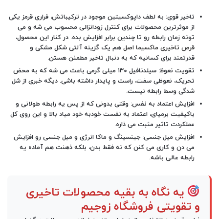
تاخیر قوی:
به لطف داپوکسیتین موجود در ترکیباتش، فراری قرمز یکی
از موثرترین محصولات برای کنترل زودانزالی محسوب می شه و می
تونه زمان رابطه رو تا چندین برابر افزایش بده. در کنار این محصول،
قرص تاخیری ماکسیما اصل
هم یک گزینه آلتی شکل مشکی و
قدرتمند برای کسانیه که به دنبال تاخیر مطمئن هستن.
تقویت نعوظ:
سیلدنافیل ۱۳۰ میلی گرمی باعث می شه که به محض
تحریک، نعوظی سفت، راست و پایدار داشته باشی. دیگه خبری از شل
شدگی وسط رابطه نیست.
افزایش اعتماد به نفس:
وقتی بدونی که از پس یه رابطه طولانی و
باکیفیت برمیای، اعتماد به نفست خودبه خود میاد بالا و این روی کل
عملکردت تاثیر مثبت می ذاره.
افزایش میل جنسی:
جینسینگ و ماکا انرژی و میل جنسی رو افزایش
می دن و کاری می کنن که نه فقط بدن، بلکه ذهنت هم آماده یه
رابطه عالی باشه.
یه نگاه به بقیه محصولات تاخیری
و تقویتی فروشگاه زوجیم