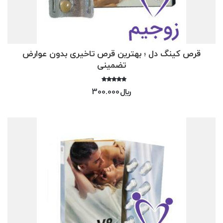
قرص کینگ دل ؛ بهترین قرص تاخیری بدون عوارض
تضمینی
امتیاز
﷼
300.000
4.50
از 5