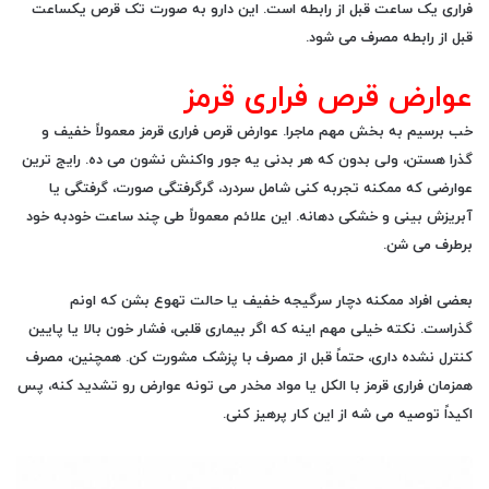
فراری یک ساعت قبل از رابطه است. این دارو به صورت تک قرص یکساعت
قبل از رابطه مصرف می شود.
عوارض قرص فراری قرمز
خب برسیم به بخش مهم ماجرا.
عوارض قرص فراری قرمز
معمولاً خفیف و
گذرا هستن، ولی بدون که هر بدنی یه جور واکنش نشون می ده. رایج ترین
عوارضی که ممکنه تجربه کنی شامل سردرد، گرگرفتگی صورت، گرفتگی یا
آبریزش بینی و خشکی دهانه. این علائم معمولاً طی چند ساعت خودبه خود
برطرف می شن.
بعضی افراد ممکنه دچار سرگیجه خفیف یا حالت تهوع بشن که اونم
گذراست. نکته خیلی مهم اینه که اگر بیماری قلبی، فشار خون بالا یا پایین
کنترل نشده داری، حتماً قبل از مصرف با پزشک مشورت کن. همچنین، مصرف
همزمان فراری قرمز با الکل یا مواد مخدر می تونه عوارض رو تشدید کنه، پس
اکیداً توصیه می شه از این کار پرهیز کنی.