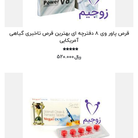
قرص پاور وی 8 دفترچه ای بهترین قرص تاخیری گیاهی
آمریکایی
امتیاز
﷼
520.000
4.17
از 5