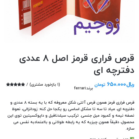
قرص فراری قرمز اصل 8 عددی
دفترچه ای
﷼
650.000
تومان
(
1
بازخورد مشتری)
برند:
ferrari
1
امتیازدهی
5.00
از 5 در
امتیازدهی
قرص فراری قرمز همون قرص آلتی شکل معروفه که با یه بسته ۸ عددی و
مشتری
دفترچه ای، میاد تا سه تا مشکل اساسی رو یکجا حل کنه:
زودانزالی، نعوظ
نصفه نیمه و کمبود میل جنسی
. ترکیب سیلدنافیل و داپوکسیتین توی این
محصول، دقیقاً همون چیزیه که یه رابطه طولانی و بااعتمادبه نفس می
سازه.