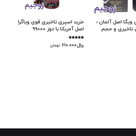
ویگا اصل آلمان ؛
خرید اسپری تاخیری قوی ویاگرا
 تاخیری و حجم
اصل آمریکا با دوز 99000
امتیاز
﷼
610.000
تومان
5.00
از 5