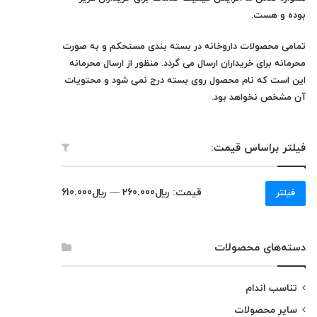
بوده و هست.
تمامی محصولات
داروخانه
در بسته بندی مستحکم و به صورت
محرمانه برای خریداران ارسال می گردد. منظور از ارسال محرمانه
این است که نام محصول روی بسته درج نمی شود و محتویات
آن مشخص نخواهد بود.
فیلتر براساس قیمت:
حداقل
حداکثر
قیمت:
﷼260.000
—
﷼610.000
فیلتر
قیمت
قیمت
دسته‌های محصولات
تناسب اندام
سایر محصولات