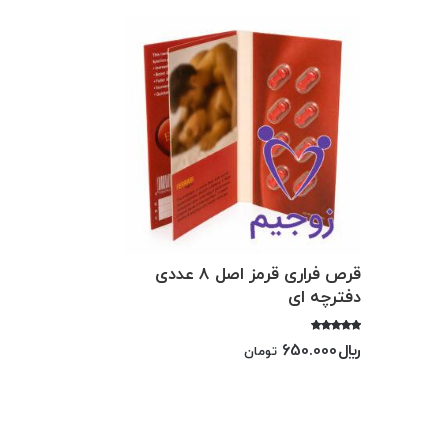
قرص فراری قرمز اصل 8 عددی
دفترچه ای
امتیاز
﷼
650.000
تومان
5.00
از 5