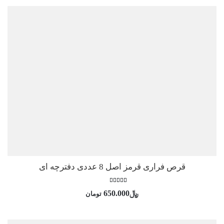
قرص فراری قرمز اصل 8 عددی دفترچه ای
امتیاز
﷼
650.000
تومان
5.00
از 5