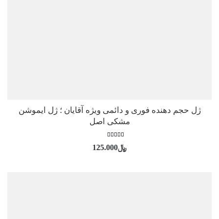
ژل حجم دهنده فوری و دائمی ویژه آقایان ؛ ژل ایموشن
مشکی اصل
امتیاز
﷼
125.000
5.00
از 5