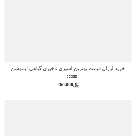
خرید ارزان قیمت بهترین اسپری تاخیری گیاهی ایموشن
امتیاز
﷼
260.000
5.00
از 5