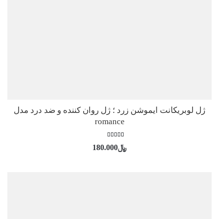
ژل لوبریکانت ایموشن زرد ؛ ژل روان کننده و ضد درد مدل
romance
امتیاز
﷼
180.000
5.00
از 5