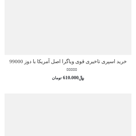
خرید اسپری تاخیری قوی ویاگرا اصل آمریکا با دوز 99000
امتیاز
﷼
610.000
تومان
5.00
از 5