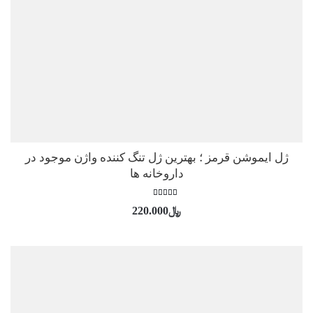
ژل ایموشن قرمز ؛ بهترین ژل تنگ کننده واژن موجود در
داروخانه ها
امتیاز
﷼
220.000
5.00
از 5