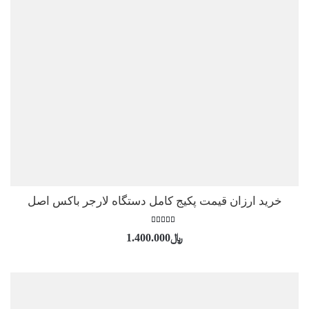
خرید ارزان قیمت پکیج کامل دستگاه لارجر باکس اصل
امتیاز
﷼
1.400.000
5.00
از 5