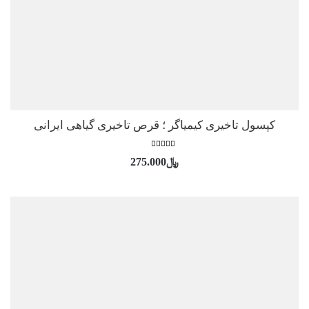
کپسول تاخیری کیمیاگر ؛ قرص تاخیری گیاهی ایرانی
امتیاز
﷼
275.000
3.50
از 5