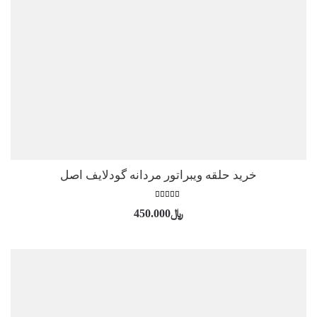
خرید حلقه ویبراتور مردانه گودلایف اصل
امتیاز
﷼
450.000
5.00
از 5