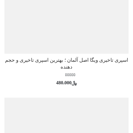
اسپری تاخیری ویگا اصل آلمان ؛ بهترین اسپری تاخیری و حجم
دهنده
امتیاز
﷼
480.000
5.00
از 5