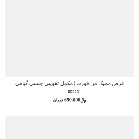
قرص مجیک من فورت | مکمل تقویتی جنسی گیاهی
امتیاز
﷼
690.000
تومان
5.00
از 5