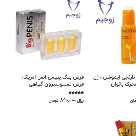
نارنجی ایموشن ؛ ژل
قرص بیگ پنیس اصل امریکا؛
حرک بانوان
قرص تستوسترون گیاهی
امتیاز
﷼
890.000
ان
تومان
5.00
از 5