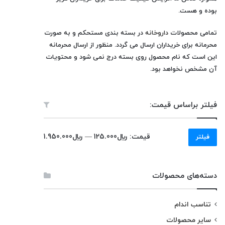
بوده و هست.
تمامی محصولات
داروخانه
در بسته بندی مستحکم و به صورت
محرمانه برای خریداران ارسال می گردد. منظور از ارسال محرمانه
این است که نام محصول روی بسته درج نمی شود و محتویات
آن مشخص نخواهد بود.
فیلتر براساس قیمت:
حداقل
حداکثر
قیمت:
﷼125.000
—
﷼1.950.000
فیلتر
قیمت
قیمت
دسته‌های محصولات
تناسب اندام
سایر محصولات