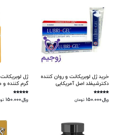
خرید ژل لوبریکانت و روان کننده
ژل لوبریکانت 
دکترشیفلد اصل آمریکایی
گرم کننده و م
امتیاز
امتیاز
﷼
150.000
﷼
150.000
تومان
توم
5.00
5.00
از 5
از 5