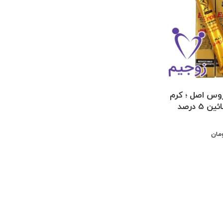
روس اصل ؛ کرم
5 درصد
مان