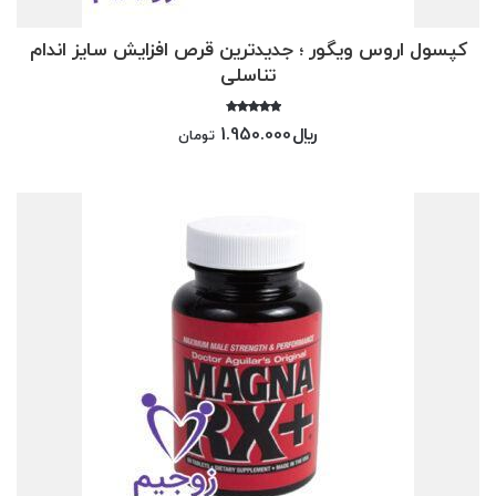
کپسول اروس ویگور ؛ جدیدترین قرص افزایش سایز اندام
تناسلی
امتیاز
﷼
1.950.000
تومان
4.00
از 5