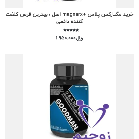
خرید مگنارکس پلاس +magnarx اصل ؛ بهترین قرص کلفت
کننده دائمی
امتیاز
﷼
1.950.000
4.00
از 5