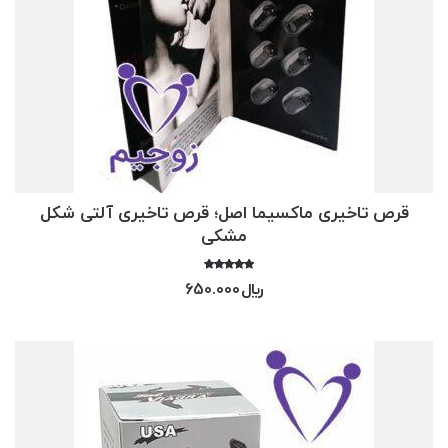
قرص تاخیری ماکسیما اصل؛ قرص تاخیری آلتی شکل
مشکی
امتیاز
﷼
650.000
5.00
از 5