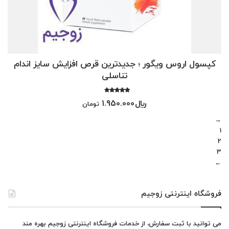
کپسول اروس ویگور ؛ جدیدترین قرص افزایش سایز اندام
تناسلی
امتیاز
﷼
1.950.000
تومان
4.00
از 5
→
1
2
3
←
فروشگاه اینترنتی زوجیم
می توانید با ثبت سفارش، از خدمات فروشگاه اینترنتی زوجیم بهره مند