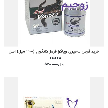
خرید قرص تاخیری ویاگرا قرمز کانگورو (200 میل) اصل
امتیاز
﷼
520.000
5.00
از 5