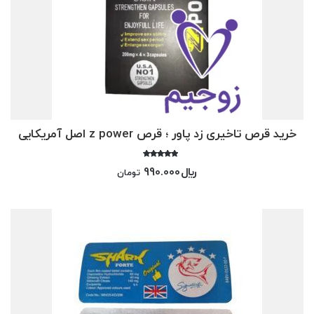
خرید قرص تاخیری زد پاور ؛ قرص z power اصل آمریکایی
امتیاز
﷼
990.000
تومان
5.00
از 5