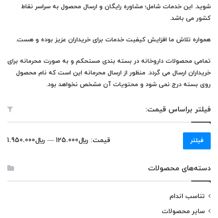
شوید. این خدمات شامل؛ مشاوره رایگان و ارسال محصول به سراسر نقاط
کشور می باشد.
همواره تلاش ما افزایش کیفیت خدمات برای خریداران عزیز بوده و هست.
تمامی محصولات
داروخانه
در بسته بندی مستحکم و به صورت محرمانه برای
خریداران ارسال می گردد. منظور از ارسال محرمانه این است که نام محصول
روی بسته درج نمی شود و محتویات آن مشخص نخواهد بود.
فیلتر براساس قیمت:
حداقل
حداکثر
قیمت:
﷼125.000
—
﷼1.950.000
فیلتر
قیمت
قیمت
دسته‌های محصولات
تناسب اندام
سایر محصولات