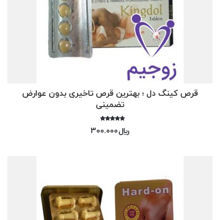
قرص کینگ دل ؛ بهترین قرص تاخیری بدون عوارض
تضمینی
امتیاز
﷼
300.000
4.50
از 5