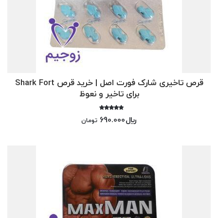
قرص تاخیری شارک فورت اصل | خرید قرص Shark Fort
برای تاخیر و نعوظ
امتیاز
﷼
690.000
تومان
5.00
از 5