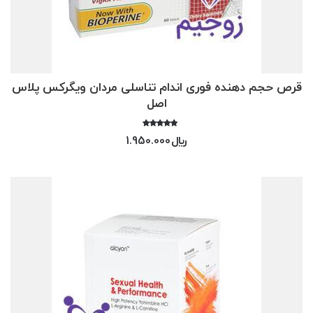
قرص حجم دهنده فوری اندام تناسلی مردان ویگرکس پلاس
اصل
امتیاز
﷼
1.950.000
5.00
از 5