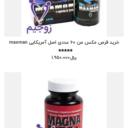
خرید قرص مکس من 60 عددی اصل آمریکایی maxman
امتیاز
﷼
1.950.000
5.00
از 5