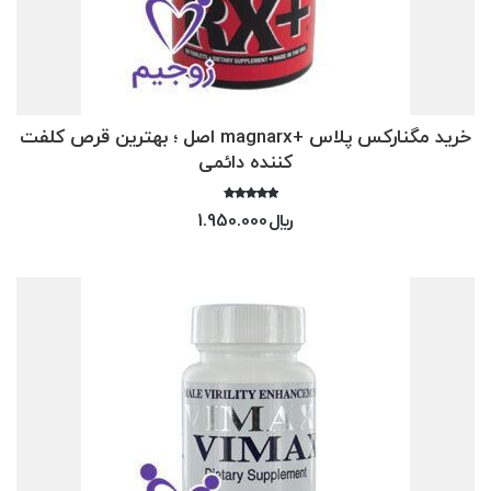
خرید مگنارکس پلاس +magnarx اصل ؛ بهترین قرص کلفت
کننده دائمی
امتیاز
﷼
1.950.000
4.00
از 5