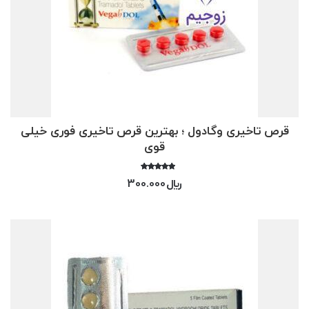
قرص تاخیری وگادول ؛ بهترین قرص تاخیری فوری خیلی
قوی
امتیاز
﷼
300.000
4.33
از 5