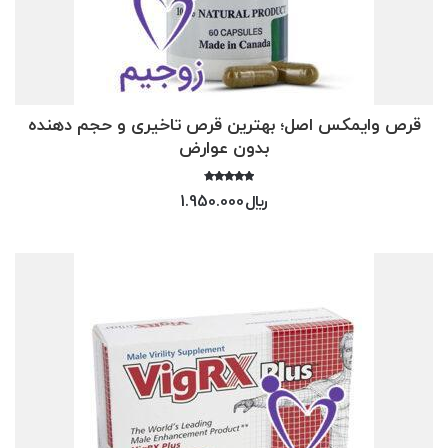
قرص وایمکس اصل؛ بهترین قرص تاخیری و حجم دهنده
بدون عوارض
امتیاز
﷼
1.950.000
4.00
از 5