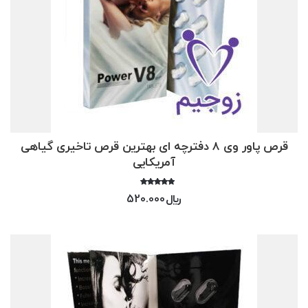
قرص پاور وی 8 دفترچه ای بهترین قرص تاخیری گیاهی
آمریکایی
امتیاز
﷼
520.000
4.17
از 5