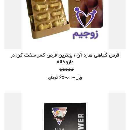
قرص گیاهی هارد آن ؛ بهترین قرص کمر سفت کن در
داروخانه
امتیاز
﷼
650.000
تومان
4.00
از 5