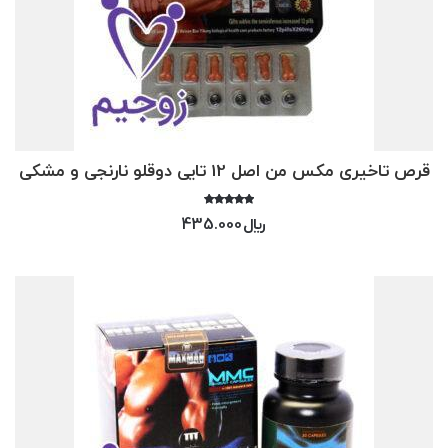
قرص تاخیری مکس من اصل 12 تایی دوقلو نارنجی و مشکی
امتیاز
﷼
435.000
4.50
از 5