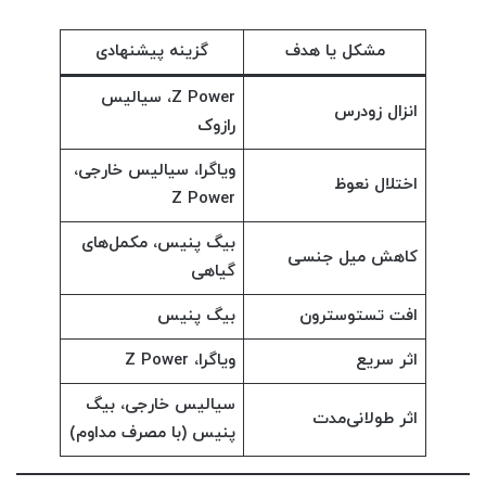
مشکل یا هدف
گزینه پیشنهادی
Z Power، سیالیس
انزال زودرس
رازوک
ویاگرا، سیالیس خارجی،
اختلال نعوظ
Z Power
بیگ پنیس، مکمل‌های
کاهش میل جنسی
گیاهی
افت تستوسترون
بیگ پنیس
اثر سریع
ویاگرا، Z Power
سیالیس خارجی، بیگ
اثر طولانی‌مدت
پنیس (با مصرف مداوم)